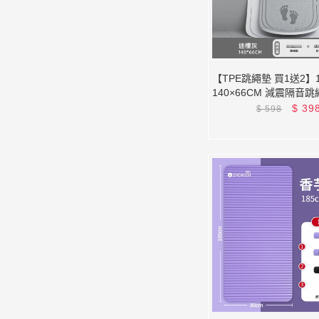
【TPE跳繩墊 買1送2】
140×66CM 減震隔音
運動防滑墊/橢圓跳繩墊 
$
39
$
598
背袋)