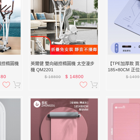
磁控橢圓機
英爾健 雙向磁控橢圓機 太空漫步
【TPE加厚款 買
機 QM2201
185×80CM 
XFE-TP18 (贈綁帶、背袋、直徑
480
$
14800
$
18800
$
1499
25公分皮拉提斯