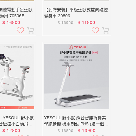
調速電動手足坐臥
【到府安裝】平板坐臥式雙向磁控
用 70506E
健身車 29806
$
16800
$
11800
$
16900
YESOUL 野小獸
YESOUL 野小獸 靜音智能折疊美
音磁控小白駒飛輪
學跑步機 機車制動 PH5 (贈一個月
M
免費課程)
$
12800
$
13900
$
16800