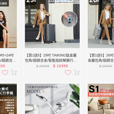
吋+24吋
【買1送5】29吋 TAIKING鈦金屬
【買1送5】26吋 
角/鋁鎂合
包角/鋁鎂合金/智能指紋解鎖行李
金屬包角/鋁鎂合
/旅行箱
箱/旅行箱
行李箱/旅行箱
800
$
16990
$
29000
$
26000