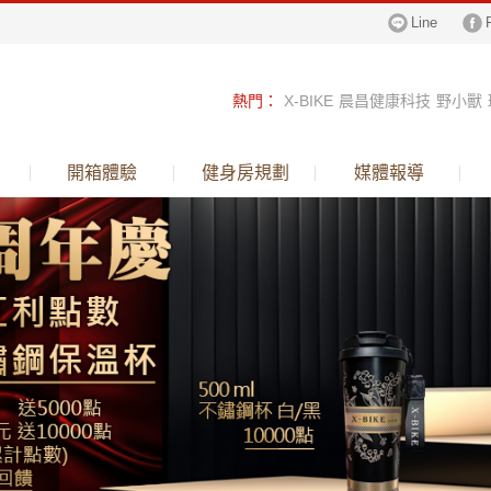
Line
熱門
：
X-BIKE
晨昌健康科技
野小獸
跑步機
健身車
飛輪
倒立機
鈦金行李
開箱體驗
健身房規劃
媒體報導
呼吸訓練器