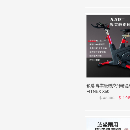
預購 專業級磁控飛輪健
FITNEX X50
$
19
$
48000