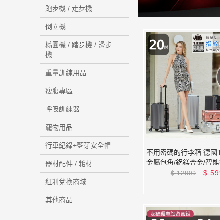
跑步機 / 走步機
倒立機
橢圓機 / 踏步機 / 滑步
機
重量訓練用品
瘦腹專區
呼吸訓練器
寵物用品
行車紀錄+藍芽安全帽
不用密碼的行李箱 德國TA
金屬包角/鋁鎂合金/智
器材配件 / 耗材
行李箱/旅行箱 贈超值
$
59
$
12800
紅利兌換商城
其他商品