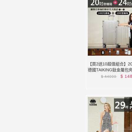
【買2送10超值組合】20
德國TAIKING鈦金屬包
金/智能指紋解鎖行李箱
$
14
$
44000