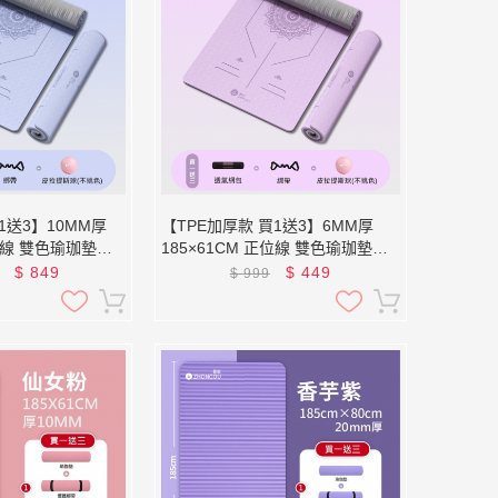
1送3】10MM厚
【TPE加厚款 買1送3】6MM厚
正位線 雙色瑜珈墊
185×61CM 正位線 雙色瑜珈墊
XFE-TP68 (贈綁帶、背袋、直徑
$
849
$
449
$
999
球)
25公分皮拉提斯球)