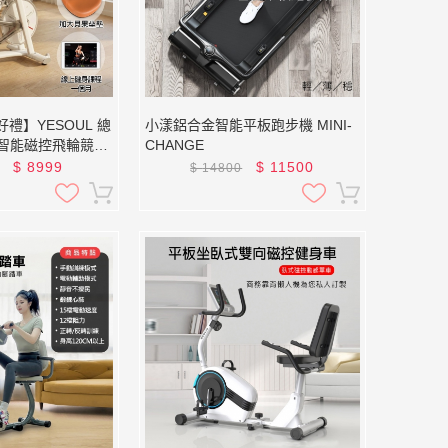
禮】YESOUL 總
小漾鋁合金智能平板跑步機 MINI-
獸 智能磁控飛輪競賽
CHANGE
及一個月課程)
$
8999
$
11500
$
14800