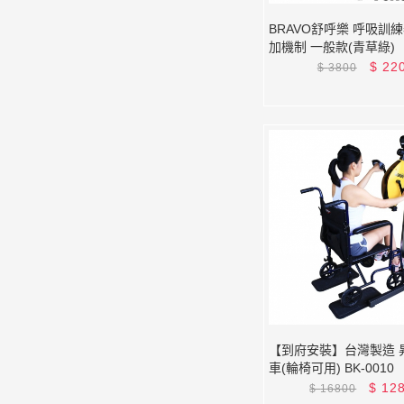
BRAVO舒呼樂 呼吸訓
加機制 一般款(青草綠)
$
22
$
3800
【到府安裝】台灣製造 
車(輪椅可用) BK-0010
$
12
$
16800