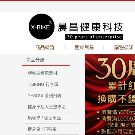
商品總覽
關於晨昌
購物須知
商品分類
銀髮族適用器材
TAIKING 行李箱
YESOUL系列飛輪
健身車超大坐墊專區
瑜珈墊 / 瑜珈用品
健身車 / 飛輪車