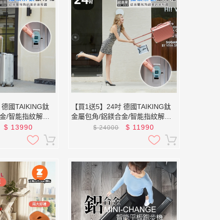
德國TAIKING鈦
【買1送5】24吋 德國TAIKING鈦
金/智能指紋解鎖
金屬包角/鋁鎂合金/智能指紋解鎖
行李箱/旅行箱
$
13990
$
11990
$
24000