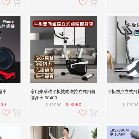
身車
家用豪華款平板雙向磁控立式飛輪
平板磁控立式飛輪
健身車 60400
800
$
6950
$
12000
$
12000