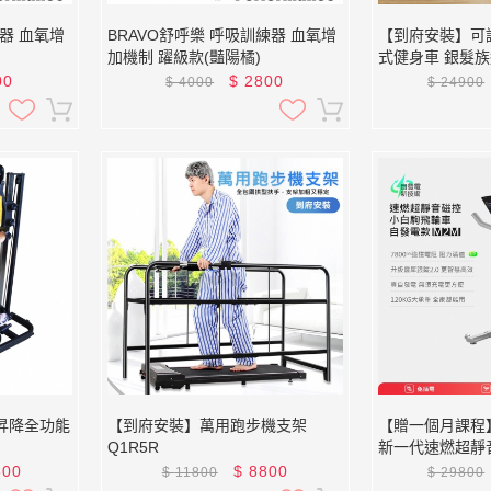
練器 血氧增
BRAVO舒呼樂 呼吸訓練器 血氧增
【到府安裝】可
加機制 躍級款(豔陽橘)
式健身車 銀髮族適
00
$
2800
$
4000
$
24900
昇降全功能
【到府安裝】萬用跑步機支架
【贈一個月課程】
Q1R5R
新一代速燃超靜
車 自發電款 M2
800
$
8800
$
11800
$
29800