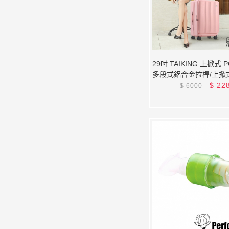
29吋 TAIKING 上掀式
多段式鋁合金拉桿/上掀
空間/避震剎車輪/雙充電
$
22
$
6000
立體側腳掛勾