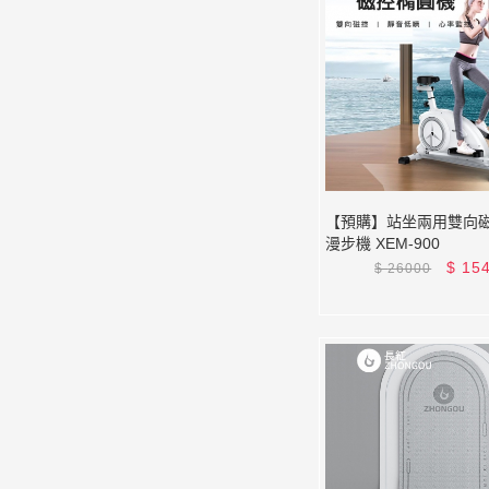
【預購】站坐兩用雙向
漫步機 XEM-900
$
15
$
26000