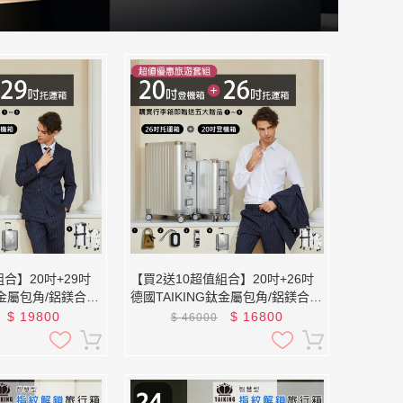
合】20吋+29吋
【買2送10超值組合】20吋+26吋
鈦金屬包角/鋁鎂合
德國TAIKING鈦金屬包角/鋁鎂合
行李箱/旅行箱
金/智能指紋解鎖行李箱/旅行箱
$
19800
$
16800
$
46000