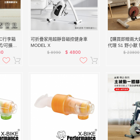
 PC行李箱
可折疊家用超靜音磁控健身車
【購買即贈兩大好
式/可擴增
MODEL X
代理 S1 野小
孔/飲料架/
車 (贈超大座墊
80
$
4800
$
8990
$
23800