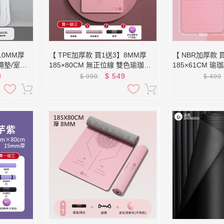
10MM厚
【 TPE加厚款 買1送3】8MM厚
【 NBR加厚款 
跳繩墊/室內
185×80CM 無正位線 雙色瑜珈墊
185×61CM 瑜
(贈綁帶及
XFE-TP88N (贈綁帶、背袋、直徑
XFE-YG16
8
$
549
$
999
$
499
25公分皮拉提斯球)