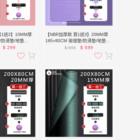
買1送3】10MM厚
【NBR加厚款 買1送3】20MM厚
珈/防滑墊/地墊
185×80CM 瑜珈墊/防滑墊/地墊
XFE-YG28 (贈綁帶、背袋、直徑
$
299
$
599
$
999
25公分皮拉提斯球)