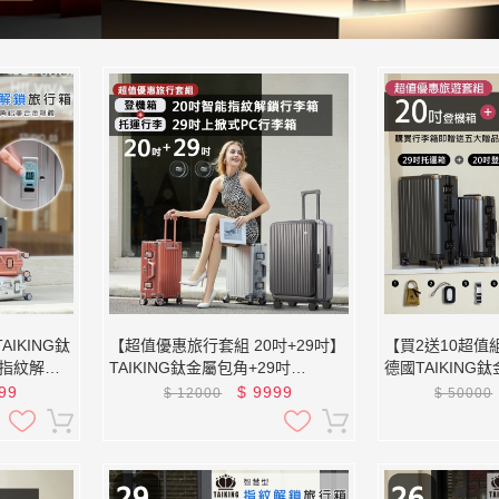
IKING鈦
【超值優惠旅行套組 20吋+29吋】
【買2送10超值組
能指紋解鎖
TAIKING鈦金屬包角+29吋
德國TAIKING
旅行組
TAIKING 上掀式 PC行李箱 鋁鎂合
金/智能指紋解鎖
99
$
9999
$
12000
$
50000
金/智能指紋解鎖行李箱/上掀式/可
擴增空間/避震剎車輪/雙充電孔/飲
料架/行李箱