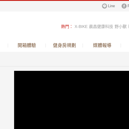
Line
熱門
：
X-BIKE
晨昌健康科技
野小獸
跑步機
健身車
飛輪
倒立機
鈦金行李
開箱體驗
健身房規劃
媒體報導
呼吸訓練器