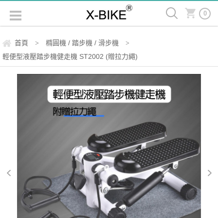
0
首頁
橢圓機 / 踏步機 / 滑步機
>
>
輕便型液壓踏步機健走機 ST2002 (贈拉力繩)