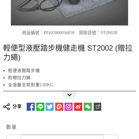
商品編號：P0102000056858
原始貨號：ST2002B
輕便型液壓踏步機健走機 ST2002 (贈拉
力繩)
輕便液壓踏步機
附贈拉力繩
全金屬支架耐重120KG
多功能LED計數器
超大按摩踏板
產地：中國
分享
數量