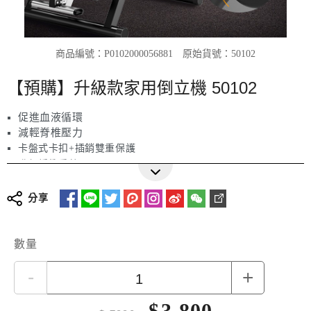
商品編號：P0102000056881
原始貨號：50102
【預購】升級款家用倒立機 50102
促進血液循環
減輕脊椎壓力
卡盤式卡扣+插銷雙重保護
升級緩衝肩墊
高密度背板
加大加長穩固底座
分享
耐重120KG
產地：中國
數量
-
+
$
3,800