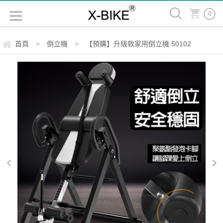
0
首頁
倒立機
【預購】升級款家用倒立機 50102
>
>