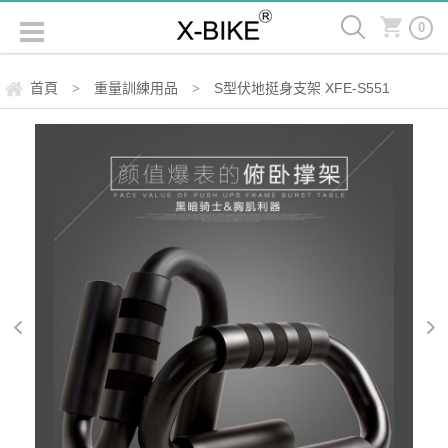
0
首頁
重量訓練用品
S型伏地挺身支架 XFE-S551
>
>