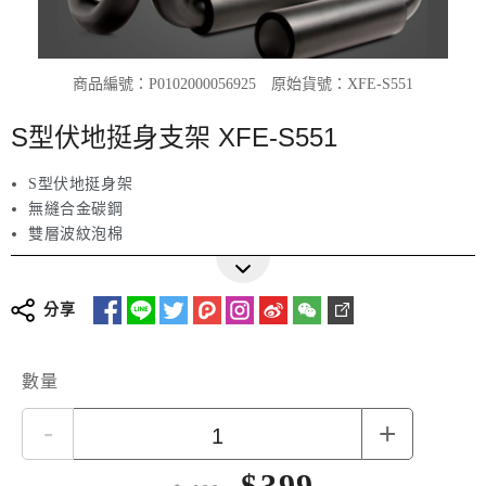
商品編號：P0102000056925
原始貨號：XFE-S551
S型伏地挺身支架 XFE-S551
S型伏地挺身架
無縫合金碳鋼
雙層波紋泡棉
肌力訓練好幫手
分享
數量
-
+
$
399