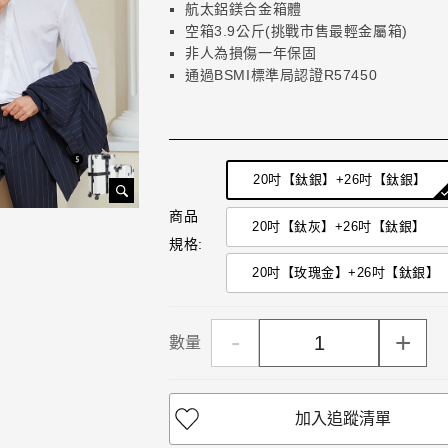
航太鋁鎂合金箱體
空箱3.9公斤(挑戰市售最輕金屬箱)
非人為損傷一年保固
通過BSMI標準局認證R57450
20吋【鈦銀】+26吋【鈦銀】
商品
20吋【鈦灰】+26吋【鈦銀】
規格:
20吋【玫瑰金】+26吋【鈦銀】
-
+
數量
加入追蹤清單