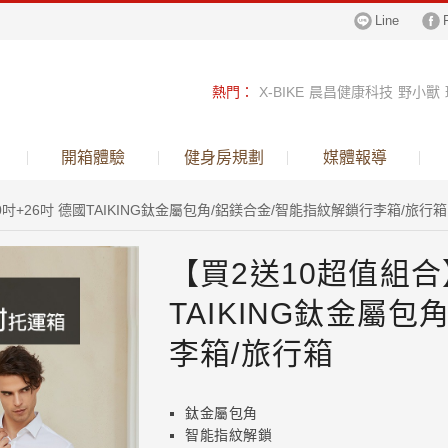
Line
熱門
：
X-BIKE
晨昌健康科技
野小獸
跑步機
健身車
飛輪
倒立機
鈦金行李
開箱體驗
健身房規劃
媒體報導
呼吸訓練器
吋+26吋 德國TAIKING鈦金屬包角/鋁鎂合金/智能指紋解鎖行李箱/旅行箱
【買2送10超值組合】
TAIKING鈦金屬
李箱/旅行箱
鈦金屬包角
智能指紋解鎖