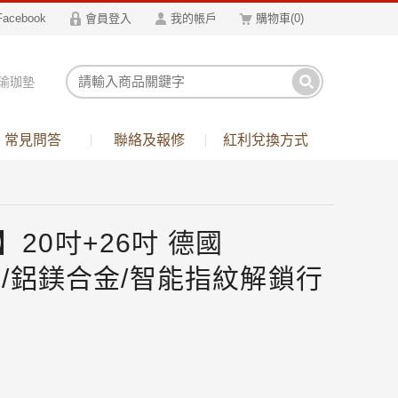
Facebook
會員登入
我的帳戶
購物車
(
0
)
瑜珈墊
箱
常見問答
聯絡及報修
紅利兌換方式
20吋+26吋 德國
包角/鋁鎂合金/智能指紋解鎖行