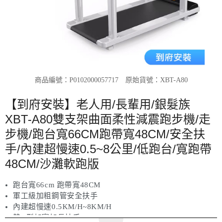
商品編號：P0102000057717
原始貨號：XBT-A80
【到府安裝】老人用/長輩用/銀髮族
XBT-A80雙支架曲面柔性減震跑步機/走
步機/跑台寬66CM跑帶寬48CM/安全扶
手/內建超慢速0.5~8公里/低跑台/寬跑帶
48CM/沙灘軟跑版
跑台寬66cm 跑帶寬48CM
軍工級加粗鋼管安全扶手
內建超慢速0.5KM/H~8KM/H
雙U型加寬加長扶手