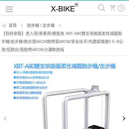
0
首頁
跑步機 / 走步機
>
>
【到府安裝】老人用/長輩用/銀髮族 XBT-A80雙支架曲面柔性減震跑
步機/走步機/跑台寬66CM跑帶寬48CM/安全扶手/內建超慢速0.5~8公
里/低跑台/寬跑帶48CM/沙灘軟跑版