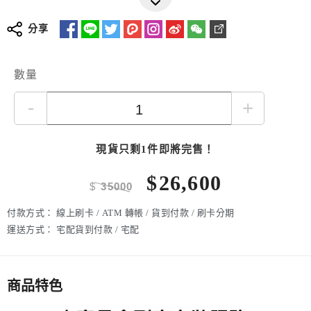
安全10CM低跑台
柔性軟跑板沙灘腳感
分享
減震雙曲面跑版支撐慢回彈
底座4顆大高彈減震柱
大承重150公斤
數量
手機支架
-
+
現貨只剩1件即將完售！
$
26,600
$
35000
付款方式：
線上刷卡 / ATM 轉帳 / 貨到付款 / 刷卡分期
運送方式：
宅配貨到付款 / 宅配
商品特色