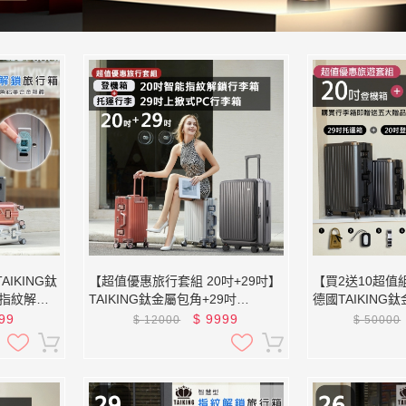
IKING鈦
【超值優惠旅行套組 20吋+29吋】
【買2送10超值組
能指紋解鎖
TAIKING鈦金屬包角+29吋
德國TAIKING
旅行組
TAIKING 上掀式 PC行李箱 鋁鎂合
金/智能指紋解鎖
99
$
9999
$
12000
$
50000
金/智能指紋解鎖行李箱/上掀式/可
擴增空間/避震剎車輪/雙充電孔/飲
料架/行李箱