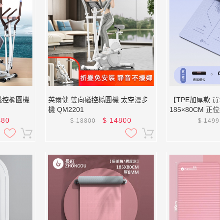
磁控橢圓機
英爾健 雙向磁控橢圓機 太空漫步
【TPE加厚款 買
機 QM2201
185×80CM 
XFE-TP18 (贈綁帶、背袋、直徑
480
$
14800
$
18800
$
1499
25公分皮拉提斯