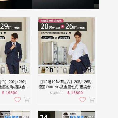
合】20吋+29吋
【買2送10超值組合】20吋+26吋
鈦金屬包角/鋁鎂合
德國TAIKING鈦金屬包角/鋁鎂合
行李箱/旅行箱
金/智能指紋解鎖行李箱/旅行箱
$
19800
$
16800
$
46000