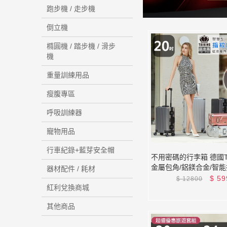
跑步機 / 走步機
倒立機
橢圓機 / 踏步機 / 滑步
機
重量訓練用品
瘦腹專區
呼吸訓練器
寵物用品
行車紀錄+藍芽安全帽
不用密碼的行李箱 德國TA
金屬包角/鋁鎂合金/智
器材配件 / 耗材
行李箱/旅行箱 贈超值
$
59
$
12800
紅利兌換商城
其他商品