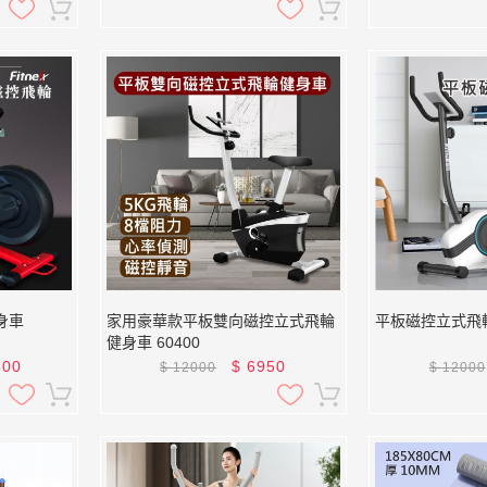
身車
家用豪華款平板雙向磁控立式飛輪
平板磁控立式飛輪
健身車 60400
800
$
6950
$
12000
$
12000