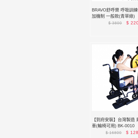
BRAVO舒呼樂 呼吸訓
加機制 一般款(青草綠)
$
22
$
3800
【到府安裝】台灣製造 
車(輪椅可用) BK-0010
$
12
$
16800