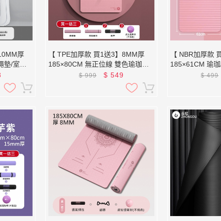
10MM厚
【 TPE加厚款 買1送3】8MM厚
【 NBR加厚款 
跳繩墊/室內
185×80CM 無正位線 雙色瑜珈墊
185×61CM 瑜
(贈綁帶及
XFE-TP88N (贈綁帶、背袋、直徑
XFE-YG16
8
$
549
$
999
$
499
25公分皮拉提斯球)