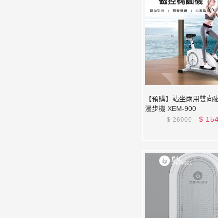
【預購】站坐兩用雙向
漫步機 XEM-900
$
15
$
26000