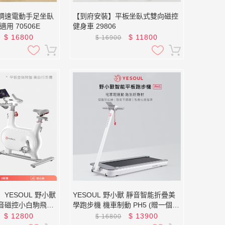
調速電動手足坐臥
【到府安裝】平板坐臥式雙向磁控
用 70506E
健身車 29806
$
16800
$
11800
$
16900
YESOUL 野小獸
YESOUL 野小獸 靜音智能折疊美
音磁控小白駒飛輪
學跑步機 機車制動 PH5 (贈一個月
M
免費課程)
$
12800
$
13900
$
16800