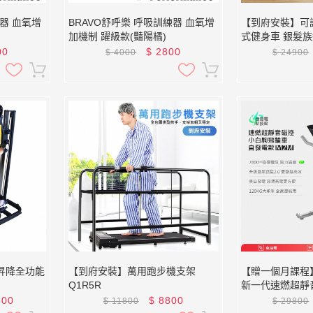
練器 血氧增
BRAVO舒呼樂 呼吸訓練器 血氧增
【到府安裝】可
加機制 躍級款(豔陽橘)
式健身車 銀髮族適
00
$
2800
$
4000
$
24900
昇降全功能
【到府安裝】萬用跑步機支架
【贈一個月課程】
Q1R5R
新一代速燃超靜
車 自發電款 M2
800
$
8800
$
11800
$
29800