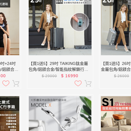
吋+24吋
【買1送5】29吋 TAIKING鈦金屬
【買1送5】26吋 
角/鋁鎂合
包角/鋁鎂合金/智能指紋解鎖行李
金屬包角/鋁鎂合
/旅行箱
箱/旅行箱
行李箱/旅行箱
800
$
16990
$
29000
$
26000