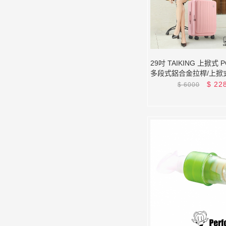
29吋 TAIKING 上掀式
多段式鋁合金拉桿/上掀
空間/避震剎車輪/雙充電
$
22
$
6000
立體側腳掛勾