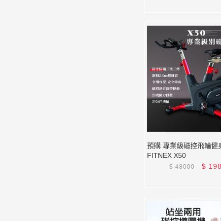
預購 專業級磁控飛輪健
FITNEX X50
$
19
$
48000