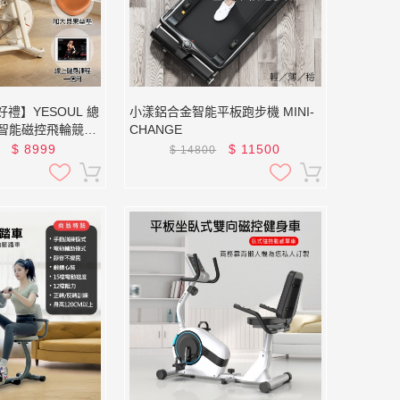
禮】YESOUL 總
小漾鋁合金智能平板跑步機 MINI-
獸 智能磁控飛輪競賽
CHANGE
及一個月課程)
$
8999
$
11500
$
14800