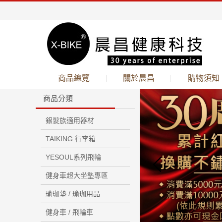
商品總覽
關於晨昌
購物須知
商品分類
銀髮族適用器材
TAIKING 行李箱
YESOUL系列飛輪
健身車超大坐墊專區
瑜珈墊 / 瑜珈用品
健身車 / 飛輪車