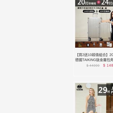
【買2送10超值組合】20
德國TAIKING鈦金屬包
金/智能指紋解鎖行李箱
$
14
$
44000