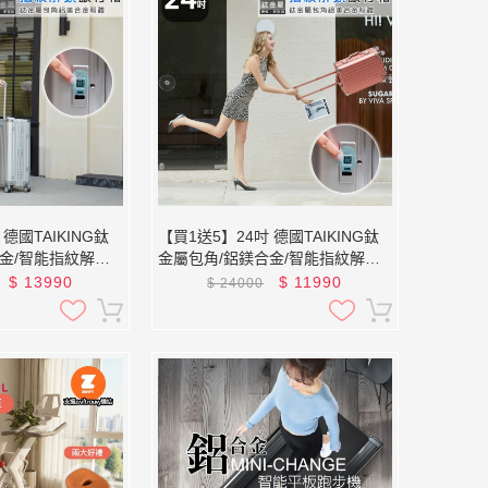
德國TAIKING鈦
【買1送5】24吋 德國TAIKING鈦
金/智能指紋解鎖
金屬包角/鋁鎂合金/智能指紋解鎖
行李箱/旅行箱
$
13990
$
11990
$
24000