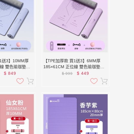
1送3】10MM厚
【TPE加厚款 買1送3】6MM厚
正位線 雙色瑜珈墊
185×61CM 正位線 雙色瑜珈墊
XFE-TP68 (贈綁帶、背袋、直徑
$
849
$
449
$
999
球)
25公分皮拉提斯球)