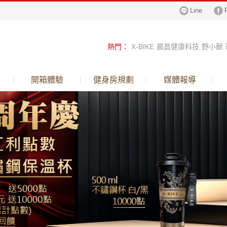
Line
熱門
：
X-BIKE
晨昌健康科技
野小獸
跑步機
健身車
飛輪
倒立機
鈦金行李
開箱體驗
健身房規劃
媒體報導
呼吸訓練器