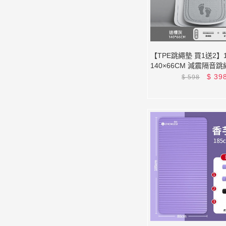
【TPE跳繩墊 買1送2】
140×66CM 減震隔音
運動防滑墊/橢圓跳繩墊 
$
39
$
598
背袋)