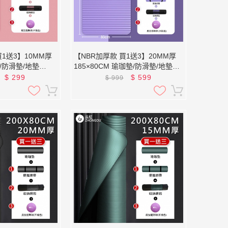
買1送3】10MM厚
【NBR加厚款 買1送3】20MM厚
珈/防滑墊/地墊
185×80CM 瑜珈墊/防滑墊/地墊
XFE-YG28 (贈綁帶、背袋、直徑
$
299
$
599
$
999
25公分皮拉提斯球)