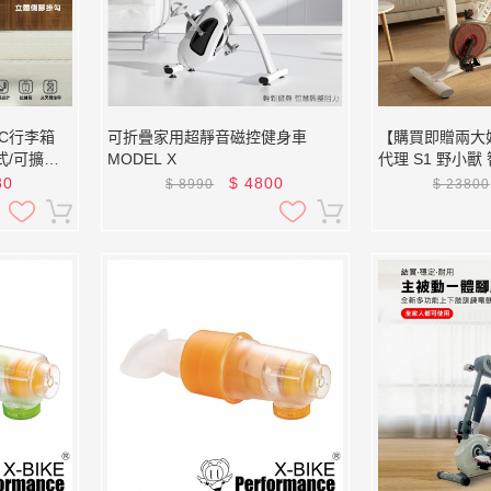
 PC行李箱
可折疊家用超靜音磁控健身車
【購買即贈兩大好
式/可擴增
MODEL X
代理 S1 野小
孔/飲料架/
車 (贈超大座墊
80
$
4800
$
8990
$
23800